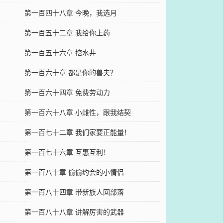
第一百四十八章 今晚，我选月
第一百五十二章 我给你上药
第一百五十六章 挖水井
第一百六十章 都是你的兽夫？
第一百六十四章 免费劳动力
第一百六十八章 小雌性，跟我结契
第一百七十二章 我们家要正能量！
第一百七十六章 互惠互利！
第一百八十章 偷偷约会的小情侣
第一百八十四章 带新族人回部落
第一百八十八章 讲解厉害的武器