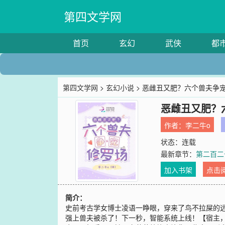
第四文学网
首页
玄幻
武侠
都
第四文学网
>
玄幻小说
> 恶雌丑又肥？六个兽夫争
恶雌丑又肥？
作者：
李二牛o
状态：连载
最新章节：
第二百二
加入书架
点击
简介：
史前考古学女博士凌语一睁眼，穿来了鸟不拉屎的远
强上兽夫被杀了！下一秒，智能系统上线！【宿主